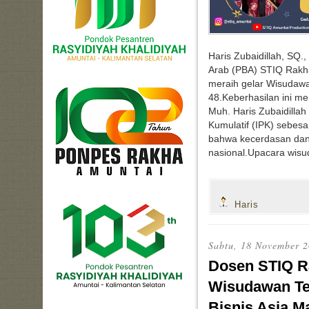
Haris Zubaidillah, SQ.
Arab (PBA) STIQ Rakh
meraih gelar Wisudawa
48.Keberhasilan ini mer
Muh. Haris Zubaidillah
Kumulatif (IPK) sebesa
bahwa kecerdasan dan 
nasional.Upacara wisu
Haris
Sabtu, 18 November 
Dosen STIQ R
Wisudawan Ter
Bisnis Asia M