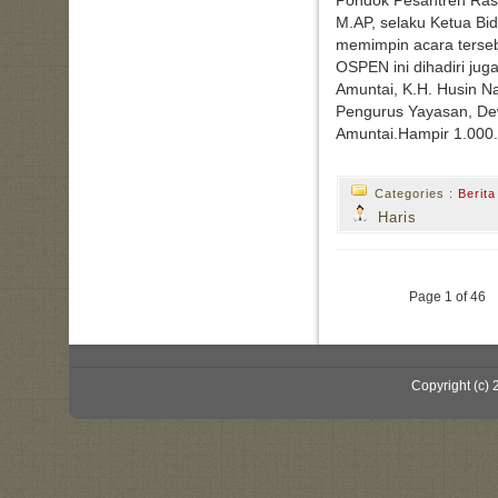
M.AP, selaku Ketua Bi
memimpin acara terse
OSPEN ini dihadiri j
Amuntai, K.H. Husin N
Pengurus Yayasan, De
Amuntai.Hampir 1.000.
Categories :
Berita
Haris
Page 1 of 46
Copyright (c)