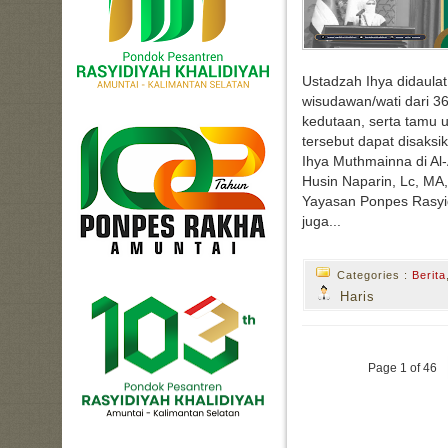
Ustadzah Ihya didaula
wisudawan/wati dari 36
kedutaan, serta tamu 
tersebut dapat disaksi
Ihya Muthmainna di Al
Husin Naparin, Lc, M
Yayasan Ponpes Rasyid
juga...
Categories :
Berita
Haris
Page 1 of 46